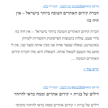
למכור?
פורסם במאת
11/12/2016
נתן ליכטר
קטגוריה
בלוג
7
חברת קידום האתרים הטובה ביותר בישראל – אין
בעיות
חיה כזו
של
ידעתם
חברת קידום האתרים הטובה ביותר בישראל – אין חיה כזו
שקיימות
מידי פעם, עולות בקבוצות הפייסובוק הקשורות לשיווק
באתר
באינטרנט, שאלה שמצד אחת אני מבין אותה ומצד שני, אין לי
שלכם
מושג מה הטעם לשאול אותה. השאלה היא: מהי חברת קידום
האתרים הטובה …
חברת
קרא עוד »
קידום
האתרים
פורסם במאת
04/12/2016
נתן ליכטר
קטגוריה
בלוג
הטובה
דילים של בניית + קידום אתרים וממה כדאי להיזהר
ביותר
בישראל
דילים של בניית + קידום אתרים וממה כדאי להיזהר מקדמי