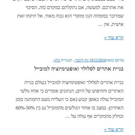
את אתרכם. למעשה, אם נתקלתם במקדם כזה, הסיכוי
שמדובר במומחה הגון ומוסרי הוא גבוה מאוד. אל תיקחו זאת
אישית, אין …
17
קרא עוד »
סיבות
שיגרמו
פורסם במאת
19/12/2016
נתן ליכטר
קטגוריה
בלוג
למקדם
בניית אתרים לסלולר ואופטימיזציה למובייל
אתרים
לסרב
בניית אתרים לסלולר ואופטימיזציה למובייל בעולם בניית
לקדם
האתרים והחיפוש של היום, הנתונים אומרים כי אחוז גולשי
את
המובייל עולה באופן קבוע (אם כי העלייה מעט התמתנה בזמן
אתרכם
האחרון). במצב בו אחוזי הגולשים מהמובייל נע בין 50%-60%
ובחלק מהמקרים אף עולה על …
בניית
קרא עוד »