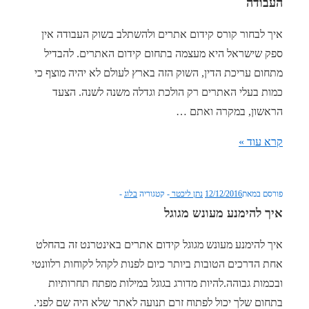
העבודה
שלא
מעוצב
איך לבחור קורס קידום אתרים ולהשתלב בשוק העבודה אין
כמו
ספק שישראל היא מעצמה בתחום קידום האתרים. להבדיל
שצריך
מתחום עריכת הדין, השוק הזה בארץ לעולם לא יהיה מוצף כי
כמות בעלי האתרים רק הולכת וגדלה משנה לשנה. הצעד
הראשון, במקרה ואתם …
איך
קרא עוד »
לבחור
קורס
פורסם במאת
12/12/2016
נתן ליכטר
קטגוריה
בלוג
קידום
איך להימנע מעונש מגוגל
אתרים
ולהשתלב
איך להימנע מעונש מגוגל קידום אתרים באינטרנט זה בהחלט
בשוק
אחת הדרכים הטובות ביותר כיום לפנות לקהל לקוחות רלוונטי
העבודה
ובכמות גבוהה.להיות מדורג בגוגל במילות מפתח תחרותיות
בתחום שלך יכול לפתוח זרם תנועה לאתר שלא היה שם לפני.