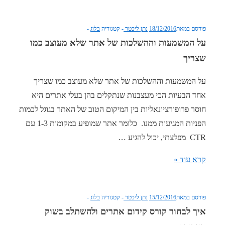
אתרים
לסלולר
פורסם במאת
18/12/2016
נתן ליכטר
קטגוריה
בלוג
ואופטימיזציה
על המשמעות וההשלכות של אתר שלא מעוצב כמו
למובייל
שצריך
על המשמעות וההשלכות של אתר שלא מעוצב כמו שצריך
אחד הבעיות הכי מעצבנות שנתקלים בהן בעלי אתרים היא
חוסר פרופורציונאליות בין המיקום הטוב של האתר בגוגל לכמות
הפניות המגיעות ממנו. כלומר אתר שמופיע במקומות 1-3 עם
CTR מפלצתי, יכול להגיע …
על
קרא עוד »
המשמעות
וההשלכות
פורסם במאת
15/12/2016
נתן ליכטר
קטגוריה
בלוג
של
איך לבחור קורס קידום אתרים ולהשתלב בשוק
אתר