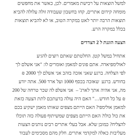
למשל הוצאות על רכישת מאמרים. לכן, כאשר את מחפשים
מומחה קידום אתרים, קחו בחשבון שעבודה זולה עלולה להביא
תוצאות הרבה יותר לאט במקרה הטוב, או לא להביא תוצאות
בכלל במקרה הרע.
הצעה הוגנת ל 2 הצדדים
אתחיל במשל קטן. החלטתם שאתם רוצים להגיע
לאולימפיאדה. אתם פונים למאמן ואומרים לו: "אני אשלם לך
לפי הצלחה. ברגע שאני אזכה בזהב אני אשלם לך 2000 ₪
בחודש. ברגע שאזכה בכסף 1000 ועל ארד 500. אתה יודע
מה, אני אהיה אתך לארג' – אני אשלפ לה שכר טרחה של 200
₪ על כל חודש…" האם היה עולה בדעתכם לתת הצעה כזאת
למאמן אולימפי? האם הייתם מצפים שאותו מאמן ישקיע בכם
את כול כולו? האם הייתם מצפים שמשיתוף פעולה כזה תוכלו
להצליח? כמובן שלא. אבל בעלי אתרים רבים נותנים הצעות
מעליבות כאלה למקדמי אתרים. חלק מהם מסכימים לעבוד