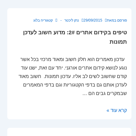
לתקן
קידום
פורסם במאת
29/09/2015
נתן ליכטר
קטגוריה
בלוג
שחור
טיפים בקידום אתרים 2#: מדוע חשוב לעדכן
של
אתר
תמונות
הממוקם
טוב?
עדכון מאמרים הוא חלק חשוב ומאוד מרכזי בכל אשר
נוגע לנושא קידום אתרים אורגני. יחד עם זאת, ישנו עוד
קודם שחשוב לשים לב אליו. עדכון תמונות. חשוב מאוד
לעדכן אותם גם בדפי הקטגוריות וגם בדפי המאמרים
שבמקרים גבים הם …
טיפים
קרא עוד »
בקידום
אתרים
2#: