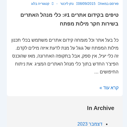
פורסם במאת
08/09/2015
נתן ליכטר
קטגוריה
בלוג
מדוע
טיפים בקידום אתרים #1: כלי מנהל האתרים
חשוב
לעדכן
בשירות חקר מילות מפתח
תמונות
כל בעל אתר וכל מומחה קידום אתרים משתמש בכלי תכנון
מילות המפתח של גוגל על מנת לדעת איזה מילים לקדם.
זה כלי יעיל, אין ספק, אבל בתקופה האחרונה, מאז שהוכנס
הפיצ'ר החדש בתוך כלי מנהל האתרים המציג את ניתוח
החיפושים …
טיפים
קרא עוד »
בקידום
אתרים
In Archive
#1:
כלי
דצמבר 2023