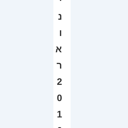
י
נ
ו
א
ר
2
0
1