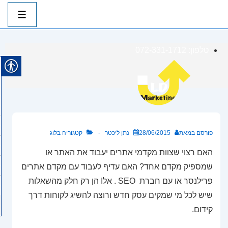
ניווט
ראשי
תפרי
לג
טלפון: 072-331-1712
תוכן
אשי
פורסם במאת
28/06/2015
נתן ליכטר
קטגוריה
בלוג
האם רצוי שצוות מקדמי אתרים יעבוד את האתר או
שמספיק מקדם אחד? האם עדיף לעבוד עם מקדם אתרים
פרילנסר או עם חברת SEO . אלI הן רק חלק מהשאלות
שיש לכל מי שמקים עסק חדש ורוצה להשיג לקוחות דרך
קידום.