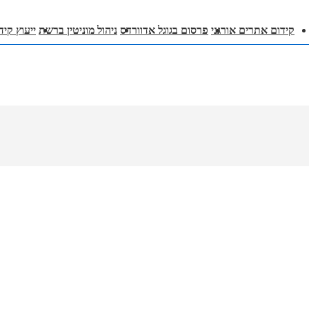
קידום אתרים אורגני
פרסום בגוגל אדוורדס
ניהול מוניטין ברשת
ייעוץ קי
י