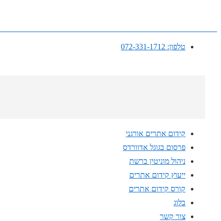
ניווט
ראש
↓
טלפון: 072-331-1712
דלג
לתוכן
ראשי
קידום אתרים אורגני
פרסום בגוגל אדוורדס
ניהול מוניטין ברשת
ייעוץ קידום אתרים
קורס קידום אתרים
בלוג
צור קשר