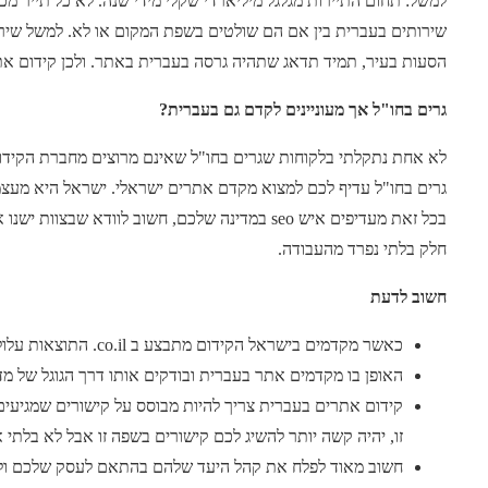
למשל: תחום התיירות מגלגל מיליארדי שקלי מידי שנה. לא כל תייר מכ
שירותים בעברית בין אם הם שולטים בשפת המקום או לא. למשל שיר
הסעות בעיר, תמיד תדאג שתהיה גרסה בעברית באתר. ולכן קידום אתר
גרים בחו"ל אך מעוניינים לקדם גם בעברית?
לא אחת נתקלתי בלקוחות שגרים בחו"ל שאינם מרוצים מחברת הקיד
גרים בחו"ל עדיף לכם למצוא מקדם אתרים ישראלי. ישראל היא מעצמ
בכל זאת מעדיפים איש seo במדינה שלכם, חשוב לוודא 
חלק בלתי נפרד מהעבודה.
חשוב לדעת
כאשר מקדמים בישראל הקידום מתבצע ב co.il. התוצאות עלולות להיות שונות מאשר ב Google.com
האופן בו מקדמים אתר בעברית ובודקים אותו דרך הגוגל של מדינת
קידום אתרים בעברית צריך להיות מבוסס על קישורים שמגיעי
זו, יהיה קשה יותר להשיג לכם קישורים בשפה זו אבל לא בלתי 
חשוב מאוד לפלח את קהל היעד שלהם בהתאם לעסק שלכם ולר