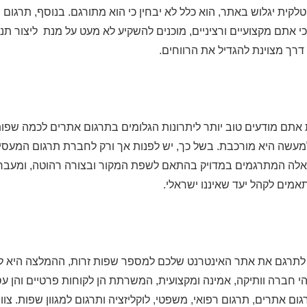
טלקית יגלוש באתר, הוא כלל לא יבחין כי הוא מתורגם. בנוסף, תרגום
כי אתם מקצועיים ורציניים, מוכנים להשקיע לא מעט על מנת ליצור תנ
י דרך מצוינת להגדיל את הרווחים.
 אתם מודעים טוב יותר ליתרונות הגלומים בתרגום אתרים לכמה שפות,
עשה היא מורכבת. בשל כך, יש לפנות אך ורק לחברת תרגום המעס
 כאלה המתרגמים במדויק בהתאם לשפת המקור ובצורה רהוטה, ומעבר
מים לקהל יעד שאיננו ישראלי.
 לתרגם את אתר האינטרנט שלכם למספר שפות זרות, ההמלצה היא ל
הי חברה וותיקה, אמינה ומקצועית, המשרתת הן לקוחות פרטיים והן עס
ום אתרים, תרגום רפואי, משפטי, לוקליזציה ותרגום למגוון שפות. צו